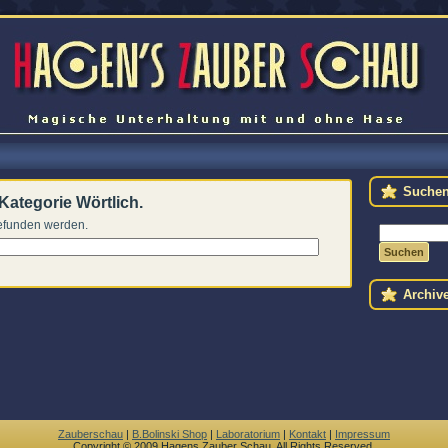
Suche
 Kategorie Wörtlich.
gefunden werden.
Archiv
Zauberschau
|
B.Bolinski Shop
|
Laboratorium
|
Kontakt
|
Impressum
Copyright © 2009 Hagens Zauber Schau. All Rights Reserved.