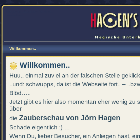
Hagens Zauber Schau
Hase und mehr..
Willkommen..
Willkommen..
Huu.. einmal zuviel an der falschen Stelle geklickt
..und: schwupps, da ist die Webseite fort.. – ..bzw.
Blöd…..
Jetzt gibt es hier also momentan eher wenig zu
über
Zauberschau von Jörn Hagen
die
…
Schade eigentlich ;) …
Wenn Du, lieber Besucher, ein Anliegen hast, e